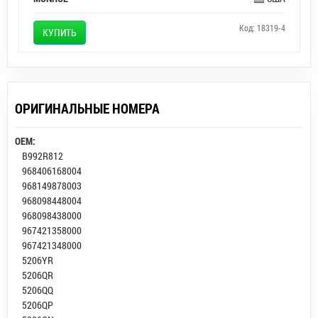
Код: 18319-4
КУПИТЬ
ОРИГИНАЛЬНЫЕ НОМЕРА
OEM:
B992R812
968406168004
968149878003
968098448004
968098438000
967421358000
967421348000
5206YR
5206QR
5206QQ
5206QP