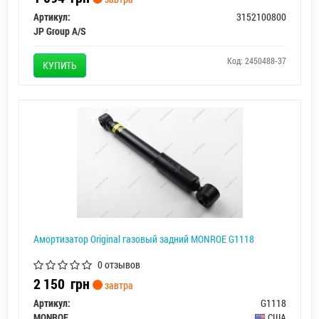
Артикул:
3152100800
JP Group A/S
Код: 2450488-37
КУПИТЬ
Амортизатор Original газовый задний MONROE G1118
0 отзывов
2 150
грн
завтра
Артикул:
G1118
MONROE
США