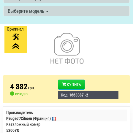
Выберите модель
Оригинал:
4 882
КУПИТЬ
грн.
сегодня
Код:
1663387 -2
Производитель
Peugeot/Citroen
(Франция)
Каталожный номер
5206YQ