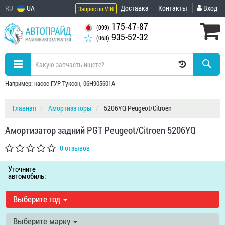
RU
UA
Доставка
Контакты
Вход
Запрос по VIN
175-47-87
(099)
935-52-32
(068)
Например: насос ГУР Туксон, 06H905601A
Главная
Амортизаторы
5206YQ Peugeot/Citroen
Амортизатор задний PGT Peugeot/Citroen 5206YQ
0 отзывов
Уточните
автомобиль:
Выберите год
Выберите марку