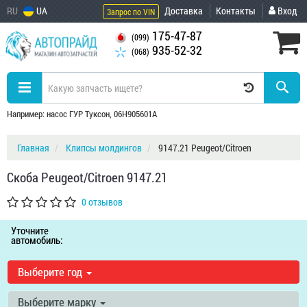
RU
UA
Доставка
Контакты
Вход
Запрос по VIN
175-47-87
(099)
935-52-32
(068)
Например: насос ГУР Туксон, 06H905601A
Главная
Клипсы молдингов
9147.21 Peugeot/Citroen
Скоба Peugeot/Citroen 9147.21
0 отзывов
Уточните
автомобиль:
Выберите год
Выберите марку