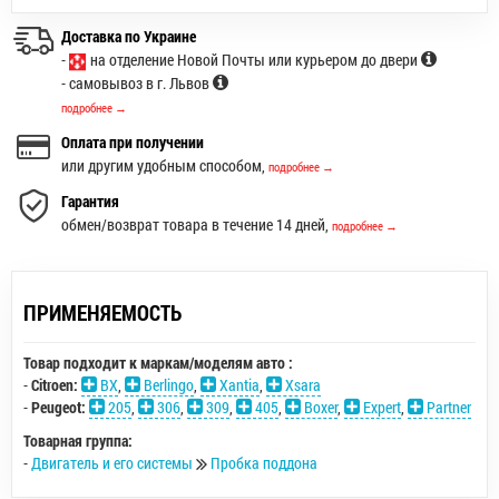
Доставка по Украине
-
на отделение Новой Почты или курьером до двери
- самовывоз в г. Львов
подробнее →
Оплата при получении
или другим удобным способом,
подробнее →
Гарантия
обмен/возврат товара в течение 14 дней,
подробнее →
ПРИМЕНЯЕМОСТЬ
Товар подходит к маркам/моделям авто :
-
Citroen:
BX
,
Berlingo
,
Xantia
,
Xsara
-
Peugeot:
205
,
306
,
309
,
405
,
Boxer
,
Expert
,
Partner
Товарная группа:
-
Двигатель и его системы
Пробка поддона