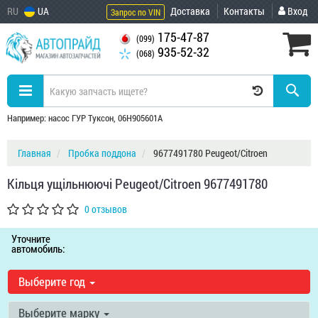
RU
UA
Доставка
Контакты
Вход
Запрос по VIN
175-47-87
(099)
935-52-32
(068)
Например: насос ГУР Туксон, 06H905601A
Главная
Пробка поддона
9677491780 Peugeot/Citroen
Кільця ущільнюючі Peugeot/Citroen 9677491780
0 отзывов
Уточните
автомобиль:
Выберите год
Выберите марку