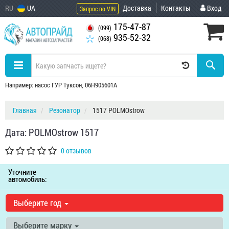
RU
UA
Доставка
Контакты
Вход
Запрос по VIN
175-47-87
(099)
935-52-32
(068)
Например: насос ГУР Туксон, 06H905601A
Главная
Резонатор
1517 POLMOstrow
Дата: POLMOstrow 1517
0 отзывов
Уточните
автомобиль:
Выберите год
Выберите марку