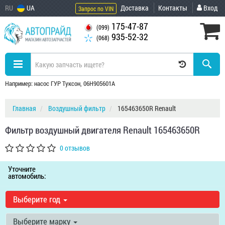
RU
UA
Доставка
Контакты
Вход
Запрос по VIN
175-47-87
(099)
935-52-32
(068)
Например: насос ГУР Туксон, 06H905601A
Главная
Воздушный фильтр
165463650R Renault
Фильтр воздушный двигателя Renault 165463650R
0 отзывов
Уточните
автомобиль:
Выберите год
Выберите марку