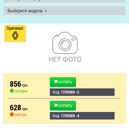
Выберите модель
Оригинал:
856
КУПИТЬ
грн.
сегодня
Код:
1705069 -2
628
КУПИТЬ
грн.
завтра
Код:
1705069 -4