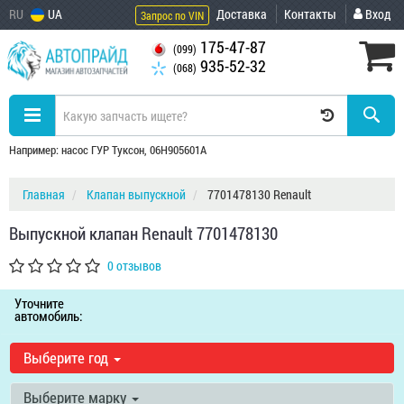
RU
UA
Доставка
Контакты
Вход
Запрос по VIN
175-47-87
(099)
935-52-32
(068)
Например: насос ГУР Туксон, 06H905601A
Главная
Клапан выпускной
7701478130 Renault
Выпускной клапан Renault 7701478130
0 отзывов
Уточните
автомобиль:
Выберите год
Выберите марку