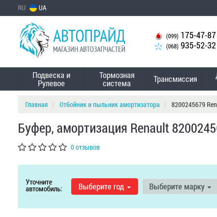
RU
UA
175-47-87
(099)
935-52-32
(068)
Подвеска и
Тормозная
Трансмиссия
Рулевое
система
Главная
Отбойник и пыльник амортизатора
8200245679 Ren
Буфер, амортизация Renault 820024
0 отзывов
Уточните
Выберите год
Выберите марку
автомобиль: