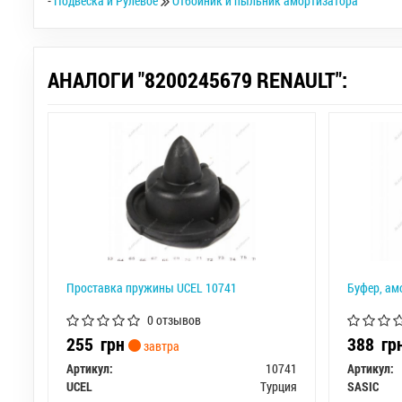
-
Подвеска и Рулевое
Отбойник и пыльник амортизатора
АНАЛОГИ "8200245679 RENAULT":
Проставка пружины UCEL 10741
Буфер, ам
0 отзывов
255
грн
388
гр
завтра
Артикул:
10741
Артикул:
UCEL
Турция
SASIC