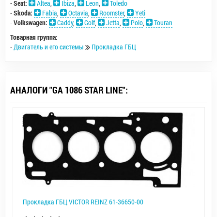
-
Seat:
Altea
,
Ibiza
,
Leon
,
Toledo
-
Skoda:
Fabia
,
Octavia
,
Roomster
,
Yeti
-
Volkswagen:
Caddy
,
Golf
,
Jetta
,
Polo
,
Touran
Товарная группа:
-
Двигатель и его системы
Прокладка ГБЦ
АНАЛОГИ "GA 1086 STAR LINE":
Прокладка ГБЦ VICTOR REINZ 61-36650-00