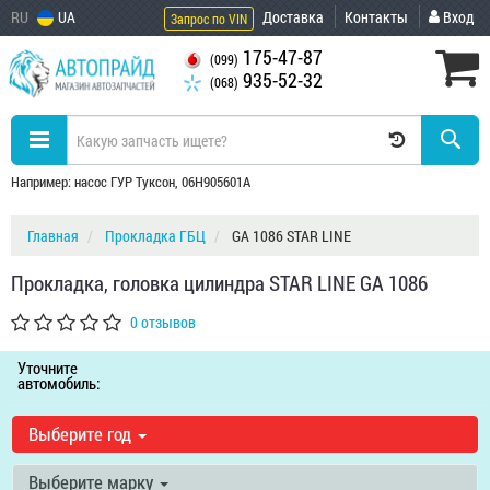
RU
UA
Доставка
Контакты
Вход
Запрос по VIN
175-47-87
(099)
935-52-32
(068)
Например: насос ГУР Туксон, 06H905601A
Главная
Прокладка ГБЦ
GA 1086 STAR LINE
Прокладка, головка цилиндра STAR LINE GA 1086
0 отзывов
Уточните
автомобиль:
Выберите год
Выберите марку