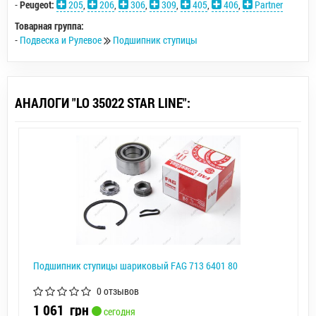
-
Peugeot:
205
,
206
,
306
,
309
,
405
,
406
,
Partner
Товарная группа:
-
Подвеска и Рулевое
Подшипник ступицы
АНАЛОГИ "LO 35022 STAR LINE":
Подшипник ступицы шариковый FAG 713 6401 80
0 отзывов
1 061
грн
сегодня