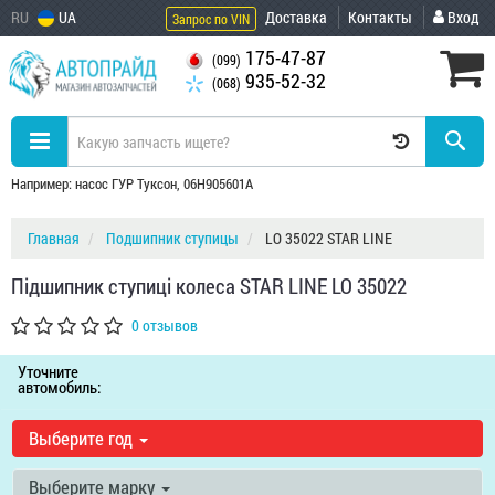
RU
UA
Доставка
Контакты
Вход
Запрос по VIN
175-47-87
(099)
935-52-32
(068)
Например: насос ГУР Туксон, 06H905601A
Главная
Подшипник ступицы
LO 35022 STAR LINE
Пiдшипник ступицi колеса STAR LINE LO 35022
0 отзывов
Уточните
автомобиль:
Выберите год
Выберите марку