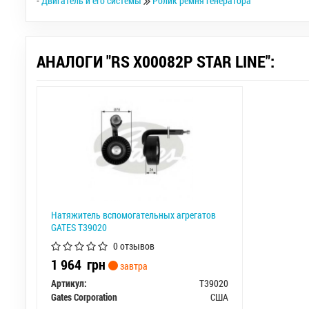
-
Двигатель и его системы
Ролик ремня генератора
АНАЛОГИ "RS X00082P STAR LINE":
Натяжитель вспомогательных агрегатов
GATES T39020
0 отзывов
1 964
грн
завтра
Артикул:
T39020
Gates Corporation
США