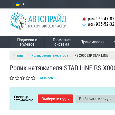
RU
UA
175-47-87
(099)
935-52-32
(068)
Подвеска и
Тормозная
Трансмиссия
Рулевое
система
Главная
Ролик ремня генератора
RS X00082P STAR LINE
Ролик натяжителя STAR LINE RS X00
0 отзывов
Уточните
Выберите год
Выберите марку
автомобиль: