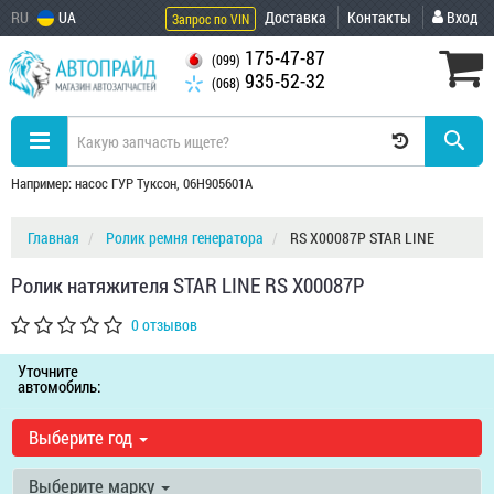
RU
UA
Доставка
Контакты
Вход
Запрос по VIN
175-47-87
(099)
935-52-32
(068)
Например: насос ГУР Туксон, 06H905601A
Главная
Ролик ремня генератора
RS X00087P STAR LINE
Ролик натяжителя STAR LINE RS X00087P
0 отзывов
Уточните
автомобиль:
Выберите год
Выберите марку