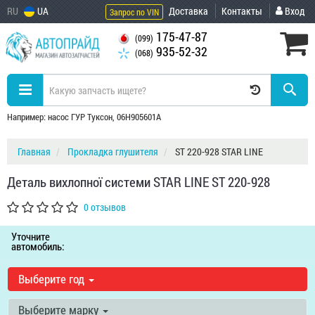
RU
UA
Доставка
Контакты
Вход
Запрос по VIN
175-47-87
(099)
935-52-32
(068)
Например: насос ГУР Туксон, 06H905601A
Главная
Прокладка глушителя
ST 220-928 STAR LINE
Деталь вихлопної системи STAR LINE ST 220-928
0 отзывов
Уточните
автомобиль:
Выберите год
Выберите марку