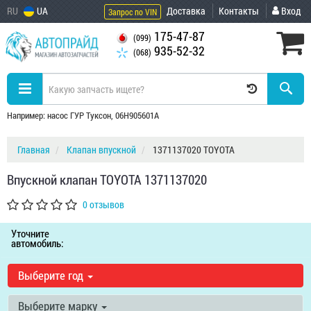
RU
UA
Доставка
Контакты
Вход
Запрос по VIN
175-47-87
(099)
935-52-32
(068)
Например: насос ГУР Туксон, 06H905601A
Главная
Клапан впускной
1371137020 TOYOTA
Впускной клапан TOYOTA 1371137020
0 отзывов
Уточните
автомобиль:
Выберите год
Выберите марку