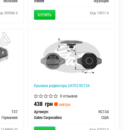
Испания
Vernet
Франция
од: 555566-5
Код: 13011-6
КУПИТЬ
Крышка радиатора GATES RC134
0 отзывов
438
грн
завтра
T37
Артикул:
RC134
Германия
Gates Corporation
США
: 1139850-23
Код: 67527-4