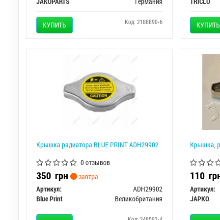
JAKOPARTS
Германия
TRICLO
Код: 2188890-6
КУПИТЬ
КУПИТЬ
Крышка радиатора BLUE PRINT ADH29902
Крышка, р
0 отзывов
350
грн
110
гр
завтра
Артикул:
ADH29902
Артикул:
Blue Print
Великобритания
JAPKO
Код: 248592-4