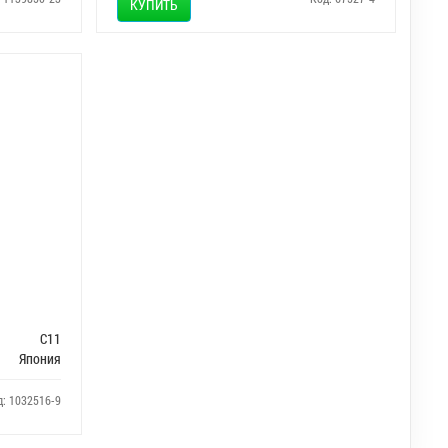
КУПИТЬ
C11
Япония
д: 1032516-9