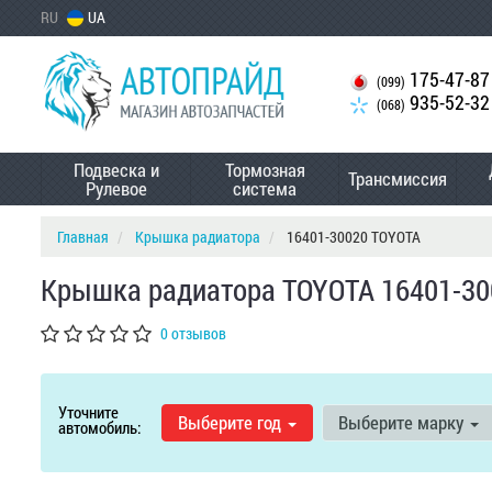
RU
UA
175-47-87
(099)
935-52-32
(068)
Подвеска и
Тормозная
Трансмиссия
Рулевое
система
Главная
Крышка радиатора
16401-30020 TOYOTA
Крышка радиатора TOYOTA 16401-30
0 отзывов
Уточните
Выберите год
Выберите марку
автомобиль: