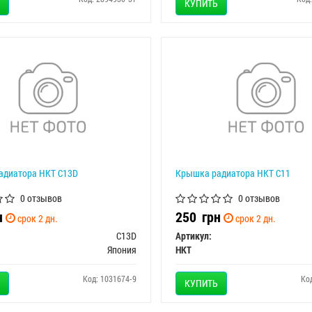
КУПИТЬ
адиатора HKT C13D
Крышка радиатора HKT C11
0 отзывов
0 отзывов
н
250
грн
срок 2 дн.
срок 2 дн.
C13D
Артикул:
Япония
HKT
Код: 1031674-9
Ко
КУПИТЬ