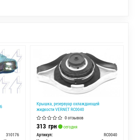
Крышка, резервуар охлаждающей
76
жидкости VERNET RC0040
0 отзывов
313
грн
сегодня
310176
Артикул:
RC0040