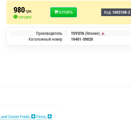
980
грн.
КУПИТЬ
Код:
1603108-2
сегодня
Производитель
TOYOTA
(Япония)
Каталожный номер
16401-30020
and Cruiser Prado
,
Picnic
,