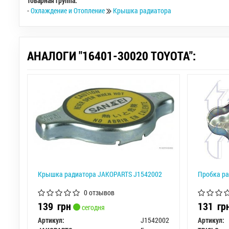
Товарная группа:
-
Охлаждение и Отопление
Крышка радиатора
АНАЛОГИ "16401-30020 TOYOTA":
Крышка радиатора JAKOPARTS J1542002
Пробка ра
0 отзывов
139
грн
131
гр
сегодня
Артикул:
J1542002
Артикул: