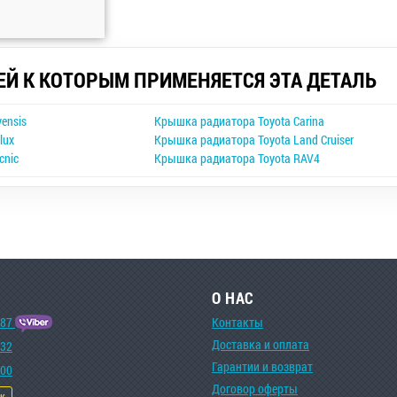
ЕЙ К КОТОРЫМ ПРИМЕНЯЕТСЯ ЭТА ДЕТАЛЬ
ensis
Крышка радиатора Toyota Carina
lux
Крышка радиатора Toyota Land Cruiser
cnic
Крышка радиатора Toyota RAV4
О НАС
-87
Контакты
Доставка и оплата
-32
Гарантии и возврат
-00
Договор оферты
ок