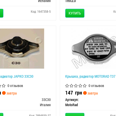
Испания
TRICLO
Код: 1647358-5
К
КУПИТЬ
адиатор JAPKO 33C30
Крышка, радиатор MOTORAD T37
0 отзывов
0 отзывов
н
147
грн
завтра
завтра
33C30
Артикул:
Италия
MotoRad
Код: 2894930-37
Код