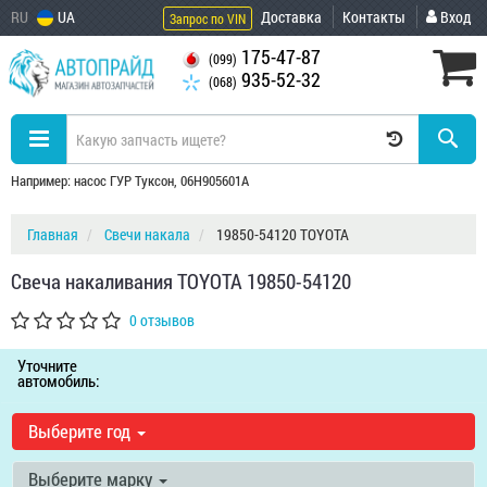
RU
UA
Доставка
Контакты
Вход
Запрос по VIN
175-47-87
(099)
935-52-32
(068)
Например: насос ГУР Туксон, 06H905601A
Главная
Свечи накала
19850-54120 TOYOTA
Свеча накаливания TOYOTA 19850-54120
0 отзывов
Уточните
автомобиль:
Выберите год
Выберите марку