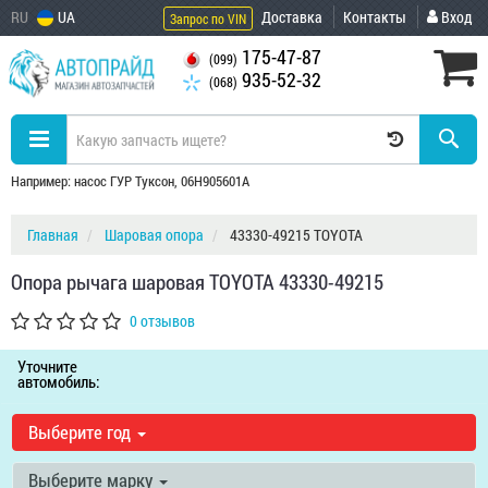
RU
UA
Доставка
Контакты
Вход
Запрос по VIN
175-47-87
(099)
935-52-32
(068)
Например: насос ГУР Туксон, 06H905601A
Главная
Шаровая опора
43330-49215 TOYOTA
Опора рычага шаровая TOYOTA 43330-49215
0 отзывов
Уточните
автомобиль:
Выберите год
Выберите марку