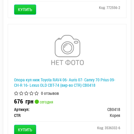
Код: 772556-2
КУПИТЬ
Опора кул ниж Toyota RAV4 06- Auris 07- Camry 70 Prius 09-
CH-R 16- Lexus OLD CBT-74 (вир-во CTR) CB0418
0 отзывов
676
грн
сегодня
Артикул:
CB0418
CTR
Корея
Код: 3536332-6
КУПИТЬ