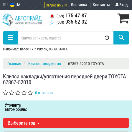
RU
UA
Доставка
Контакты
Вход
Запрос по VIN
175-47-87
(099)
935-52-32
(068)
Например: насос ГУР Туксон, 06H905601A
Главная
Клипсы молдингов
67867-52010 TOYOTA
Клипса накладки/уплотнения передней двери TOYOTA
67867-52010
0 отзывов
Уточните
автомобиль:
Выберите год