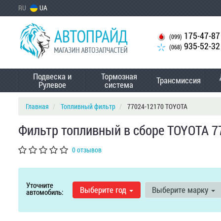
RU
UA
175-47-87
(099)
935-52-32
(068)
Подвеска и
Тормозная
Трансмиссия
Рулевое
система
Главная
Топливный фильтр
77024-12170 TOYOTA
Фильтр топливный в сборе TOYOTA 7
0 отзывов
Уточните
Выберите год
Выберите марку
автомобиль: