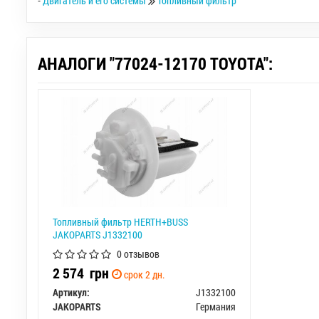
-
Двигатель и его системы
Топливный фильтр
АНАЛОГИ "77024-12170 TOYOTA":
Топливный фильтр HERTH+BUSS
JAKOPARTS J1332100
0 отзывов
2 574
грн
срок 2 дн.
Артикул:
J1332100
JAKOPARTS
Германия