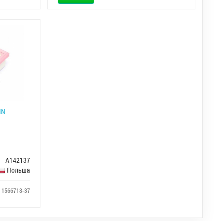
NN
A142137
Польша
: 1566718-37