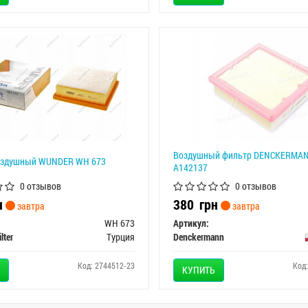
Воздушный фильтр DENCKERMA
оздушный WUNDER WH 673
A142137
0 отзывов
0 отзывов
н
380
грн
завтра
завтра
WH 673
Артикул:
lter
Турция
Denckermann
Код: 2744512-23
Код
КУПИТЬ