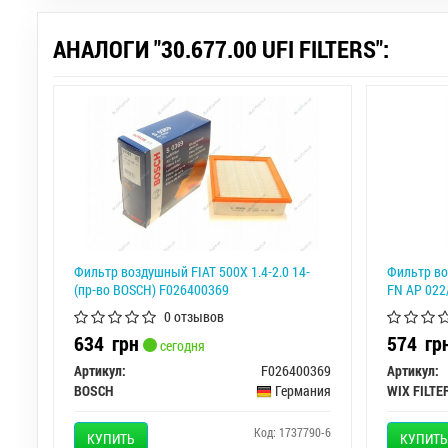
АНАЛОГИ "30.677.00 UFI FILTERS":
Фильтр воздушный FIAT 500X 1.4-2.0 14-
Фильтр во
(пр-во BOSCH) F026400369
FN AP 022
0 отзывов
634
грн
574
гр
сегодня
Артикул:
F026400369
Артикул:
BOSCH
Германия
WIX FILTE
Код: 1737790-6
КУПИТЬ
КУПИТЬ