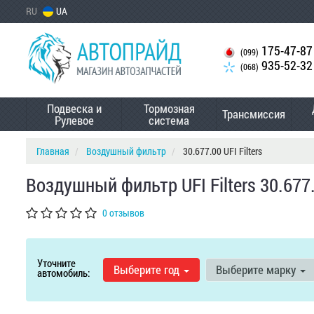
RU
UA
175-47-87
(099)
935-52-32
(068)
Подвеска и
Тормозная
Трансмиссия
Рулевое
система
Главная
Воздушный фильтр
30.677.00 UFI Filters
Воздушный фильтр UFI Filters 30.677
0 отзывов
Уточните
Выберите год
Выберите марку
автомобиль: