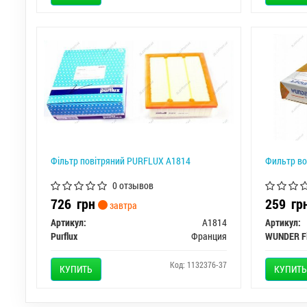
Фiльтр повiтряний PURFLUX A1814
Фильтр в
0 отзывов
726
грн
259
гр
завтра
Артикул:
A1814
Артикул:
Purflux
Франция
WUNDER Fi
Код: 1132376-37
КУПИТЬ
КУПИТЬ