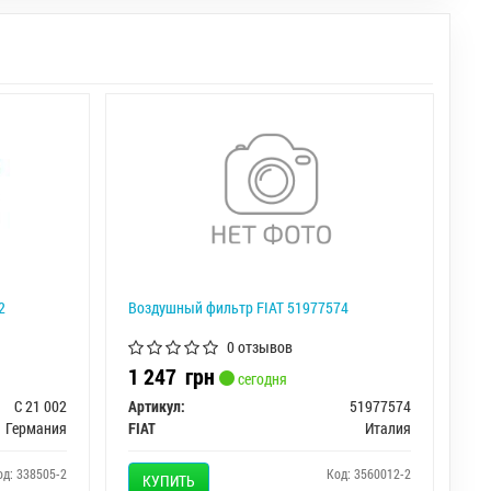
2
Воздушный фильтр FIAT 51977574
0 отзывов
1 247
грн
сегодня
C 21 002
Артикул:
51977574
Германия
FIAT
Италия
од: 338505-2
Код: 3560012-2
КУПИТЬ