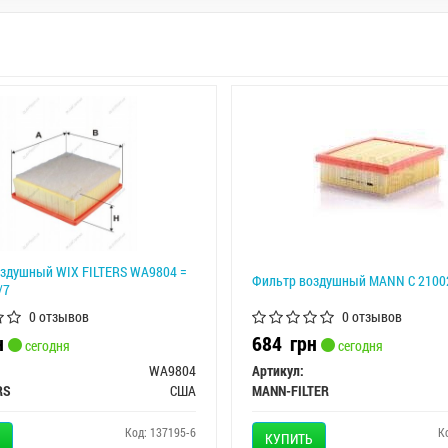
здушный WIX FILTERS WA9804 =
Фильтр воздушный MANN C 2100
/7
0 отзывов
0 отзывов
н
684
грн
сегодня
сегодня
WA9804
Артикул:
RS
США
MANN-FILTER
Код: 137195-6
К
КУПИТЬ