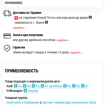
059906088CL
Доставка по Украине
-
на отделение Новой Почты или курьером до двери
- самовывоз в г. Львов
подробнее →
Оплата при получении
или другим удобным способом,
подробнее →
Гарантия
обмен/возврат товара в течение 14 дней,
подробнее →
ПРИМЕНЯЕМОСТЬ
Товар подходит к маркам/моделям авто :
-
Audi:
A4
,
A5
,
A6
,
A7 Sportback
,
A8
,
Q5
,
Q7
-
Volkswagen:
Touareg
Товарная группа:
-
Электрика и Освещение
Датчик температуры выхлопных газов