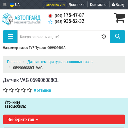
RU
UA
Доставка
Контакты
Вход
Запрос по VIN
175-47-87
(099)
935-52-32
(068)
Например: насос ГУР Туксон, 06H905601A
Главная
Датчик температуры выхлопных газов
059906088CL VAG
Датчик VAG 059906088CL
0 отзывов
Уточните
автомобиль:
Выберите год