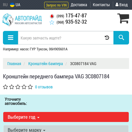
RU
UA
Доставка
Контакты
Вход
Запрос по VIN
175-47-87
(099)
935-52-32
(068)
Например: насос ГУР Туксон, 06H905601A
Главная
Кронштейн бампера
3C0807184 VAG
Кронштейн переднего бампера VAG 3C0807184
0 отзывов
Уточните
автомобиль:
Выберите год
Выберите марку