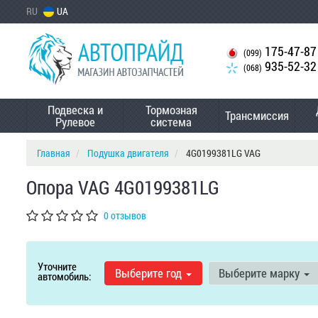
RU
UA
175-47-87
(099)
935-52-32
(068)
Подвеска и
Тормозная
Трансмиссия
Рулевое
система
Главная
Подушка двигателя
4G0199381LG VAG
Опора VAG 4G0199381LG
0 отзывов
Уточните
Выберите год
Выберите марку
автомобиль: