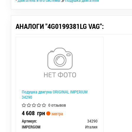
-
Двигатель и его системы
Подушка двигателя
АНАЛОГИ "4G0199381LG VAG":
Подушка двигуна ORIGINAL IMPERIUM
34290
0 отзывов
4 608
грн
завтра
Артикул:
34290
IMPERGOM
Италия