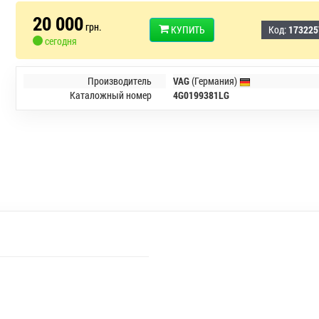
20 000
грн.
КУПИТЬ
Код:
173225
сегодня
Производитель
VAG
(Германия)
Каталожный номер
4G0199381LG