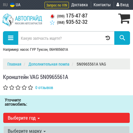
RU
UA
Доставка
Контакты
Вход
Запрос по VIN
175-47-87
(099)
935-52-32
(068)
Например: насос ГУР Туксон, 06H905601A
Главная
Дополнительная помпа
5N0965561A VAG
Кронштейн VAG 5N0965561A
0 отзывов
Уточните
автомобиль:
Выберите год
Выберите марку