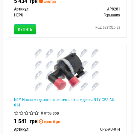
5 434
грн
завтра
Артикул:
AP8281
HEPU
Германия
Код: 3721320-23
КУПИТЬ
NTY Насос жидкостной системы охлаждения NTY CPZ-AU-
014
0 отзывов
1 541
грн
срок 6 дн.
Артикул:
CPZ-AU-014