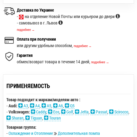
Доставка по Украине
-
на отделение Новой Почты или курьером до двери
- самовывоз в г. Львов
подробнее →
Оплата при получении
или другим удобным способом,
подробнее →
Гарантия
обмен/возврат товара в течение 14 дней,
подробнее →
ПРИМЕНЯЕМОСТЬ
Товар подходит к маркам/моделям авто :
-
Audi:
A3
,
A4
,
A5
,
A6
,
Q5
-
Volkswagen:
Caddy
,
Eos
,
Golf
,
Jetta
,
Passat
,
Scirocco
,
Sharan
,
Tiguan
,
Touran
Товарная группа:
-
Охлаждение и Отопление
Дополнительная помпа