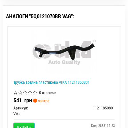
АНАЛОГИ "5Q0121070BR VAG":
Трубка водяна пластикова VIKA 11211850801
0 отзывов
541
грн
завтра
Артикул:
11211850801
Vika
Код: 2838115-23
КУПИТЬ