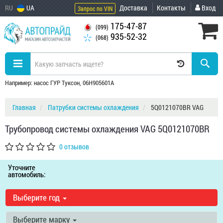
RU
UA
Доставка
Контакты
Вход
Запрос по VIN
175-47-87
(099)
935-52-32
(068)
Например: насос ГУР Туксон, 06H905601A
Главная
Патрубки системы охлаждения
5Q0121070BR VAG
Трубопровод системы охлаждения VAG 5Q0121070BR
0 отзывов
Уточните
автомобиль:
Выберите год
Выберите марку