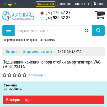
RU
UA
Доставка
Контакты
Вход
Запрос по VIN
175-47-87
(099)
935-52-32
(068)
Например: насос ГУР Туксон, 06H905601A
Главная
Опора амортизатора
7H0412341A VAG
Подшипник качения, опора стойки амортизатора VAG
7H0412341A
0 отзывов
Уточните
автомобиль:
Выберите год