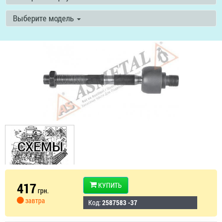
Выберите модель
417
КУПИТЬ
грн.
завтра
Код:
2587583 -37