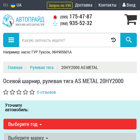
RU
UA
Доставка
Контакты
Вход
Запрос по VIN
175-47-87
(099)
935-52-32
(068)
Например: насос ГУР Туксон, 06H905601A
Главная
Рулевая тяга
20HY2000 AS METAL
Осевой шарнир, рулевая тяга AS METAL 20HY2000
0 отзывов
Уточните
автомобиль:
Выберите год
Выберите марку