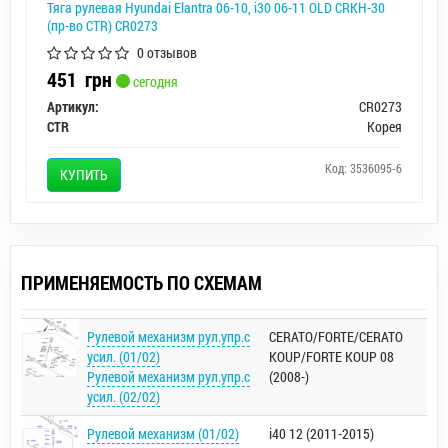
Тяга рулевая Hyundai Elantra 06-10, i30 06-11 OLD CRKH-30
(пр-во CTR) CR0273
0 отзывов
451
грн
сегодня
Артикул:
CR0273
CTR
Корея
Код: 3536095-6
КУПИТЬ
ПРИМЕНЯЕМОСТЬ ПО СХЕМАМ
Рулевой механизм рул.упр.с
CERATO/FORTE/CERATO
усил. (01/02)
KOUP/FORTE KOUP 08
Рулевой механизм рул.упр.с
(2008-)
усил. (02/02)
Рулевой механизм (01/02)
i40 12 (2011-2015)