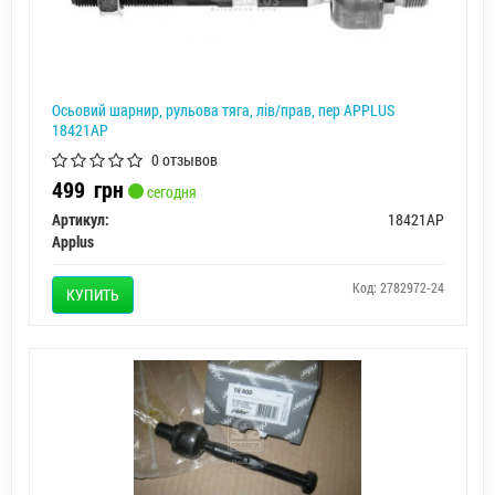
Осьовий шарнир, рульова тяга, лів/прав, пер APPLUS
18421AP
0 отзывов
499
грн
сегодня
Артикул:
18421AP
Applus
Код: 2782972-24
КУПИТЬ