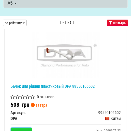
A5
1 - 1 из 1
по рейтингу
Фильтры
Бачок для рідини пластиковый DPA 99550105602
0 отзывов
508
грн
завтра
Артикул:
99550105602
DPA
Китай
Код: 2906107-23