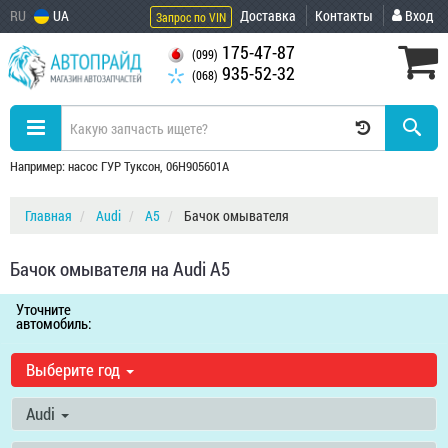
RU
UA
Доставка
Контакты
Вход
Запрос по VIN
175-47-87
(099)
935-52-32
(068)
Например: насос ГУР Туксон, 06H905601A
Главная
Audi
A5
Бачок омывателя
Бачок омывателя на Audi A5
Уточните
автомобиль:
Выберите год
Audi