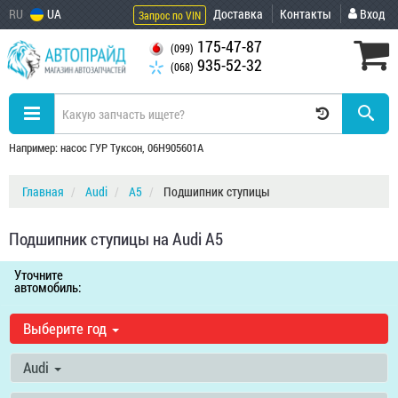
RU
UA
Доставка
Контакты
Вход
Запрос по VIN
175-47-87
(099)
935-52-32
(068)
Например: насос ГУР Туксон, 06H905601A
Главная
Audi
A5
Подшипник ступицы
Подшипник ступицы на Audi A5
Уточните
автомобиль:
Выберите год
Audi