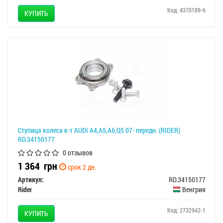
Код: 4370189-6
КУПИТЬ
Ступица колеса к-т AUDI A4,A5,A6,Q5 07- передн. (RIDER)
RD.34150177
0 отзывов
1 364
грн
срок 2 дн.
Артикул:
RD.34150177
Rider
Венгрия
Код: 2732942-1
КУПИТЬ