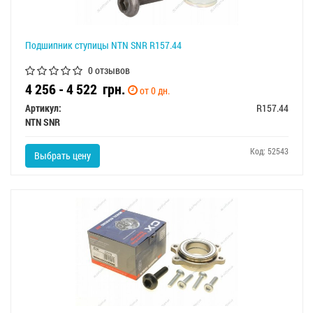
Подшипник ступицы NTN SNR R157.44
0 отзывов
4 256 - 4 522
грн.
от 0 дн.
Артикул:
R157.44
NTN SNR
Код: 52543
Выбрать цену