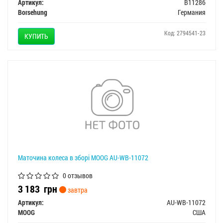
Артикул:
B11286
Borsehung
Германия
Код: 2794541-23
КУПИТЬ
Маточина колеса в зборі MOOG AU-WB-11072
0 отзывов
3 183
грн
завтра
Артикул:
AU-WB-11072
MOOG
США