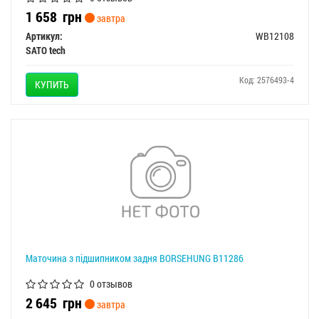
1 658
грн
завтра
Артикул:
WB12108
SATO tech
Код: 2576493-4
КУПИТЬ
Маточина з підшипником задня BORSEHUNG B11286
0 отзывов
2 645
грн
завтра