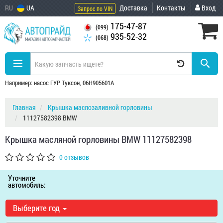
RU
UA
Доставка
Контакты
Вход
Запрос по VIN
175-47-87
(099)
935-52-32
(068)
Например: насос ГУР Туксон, 06H905601A
Главная
Крышка маслозаливной горловины
11127582398 BMW
Крышка масляной горловины BMW 11127582398
0 отзывов
Уточните
автомобиль:
Выберите год