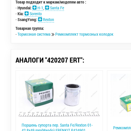
Товар подходит к маркам/моделям авто :
-
Hyundai:
H-1
,
Santa Fe
-
Kia:
Sorento
-
SsangYong:
Rexton
Товарная группа:
-
Тормозная система
Ремкомплект тормозных колодок
АНАЛОГИ "420207 ERT":
Поршень супорта пер. Santa Fe/Rexton 01-
Ремкомпле
42,8х49 mm(Mando) FRENKIT P434901