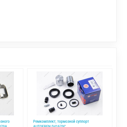
озного
Ремкомплект, тормозной суппорт
870A
AUTOFREN D41670C