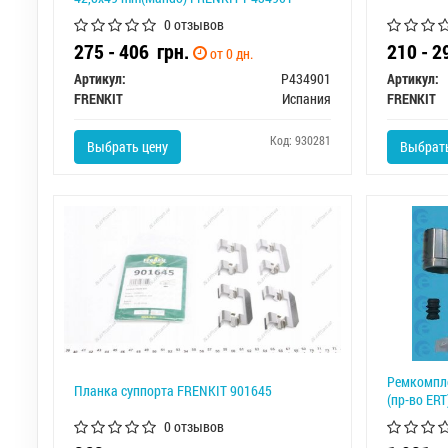
0 отзывов
275 - 406
грн.
210 - 
от 0 дн.
Артикул:
P434901
Артикул:
FRENKIT
Испания
FRENKIT
Код: 930281
Выбрать цену
Выбрать
Ремкомпле
Планка суппорта FRENKIT 901645
(пр-во ERT
0 отзывов