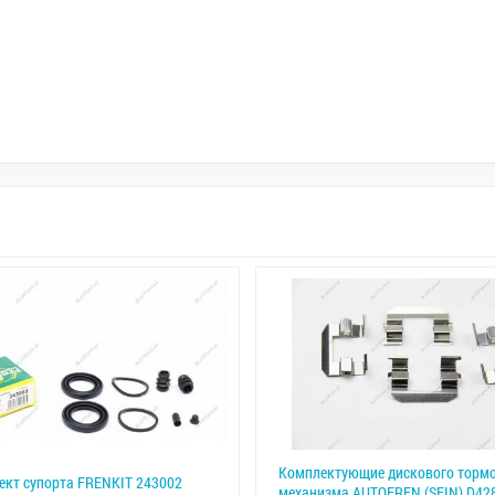
Комплектующие дискового торм
кт супорта FRENKIT 243002
механизма AUTOFREN (SEIN) D42