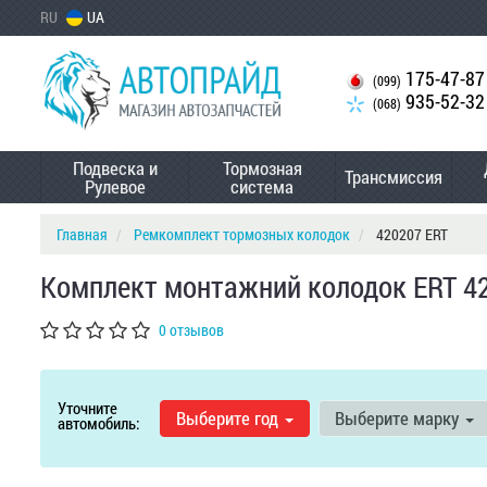
RU
UA
175-47-87
(099)
935-52-32
(068)
Подвеска и
Тормозная
Трансмиссия
Рулевое
система
Главная
Ремкомплект тормозных колодок
420207 ERT
Комплект монтажний колодок ERT 4
0 отзывов
Уточните
Выберите год
Выберите марку
автомобиль: