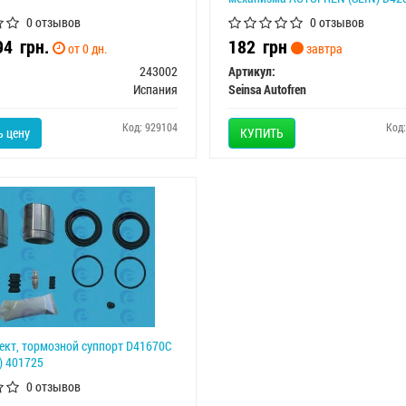
0 отзывов
0 отзывов
294
грн.
182
грн
от 0 дн.
завтра
243002
Артикул:
Испания
Seinsa Autofren
Код: 929104
Код
 цену
КУПИТЬ
кт, тормозной суппорт D41670C
) 401725
0 отзывов