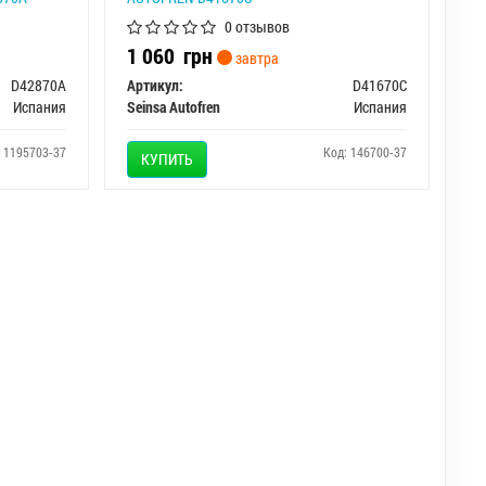
0 отзывов
1 060
грн
завтра
D42870A
Артикул:
D41670C
Испания
Seinsa Autofren
Испания
: 1195703-37
Код: 146700-37
КУПИТЬ