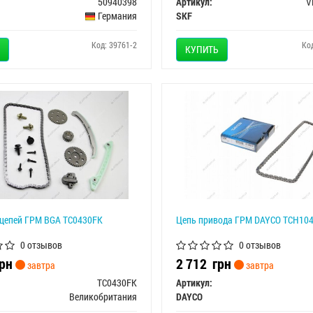
50940398
Артикул:
V
Германия
SKF
Код: 39761-2
Ко
КУПИТЬ
цепей ГРМ BGA TC0430FK
Цепь привода ГРМ DAYCO TCH10
0 отзывов
0 отзывов
рн
2 712
грн
завтра
завтра
TC0430FK
Артикул:
Великобритания
DAYCO