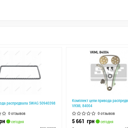
Комплект цели привода распред
ода распредвала SWAG 50940398
VKML 84004
0 отзывов
0 отзывов
рн
5 661
грн
сегодня
сегодня