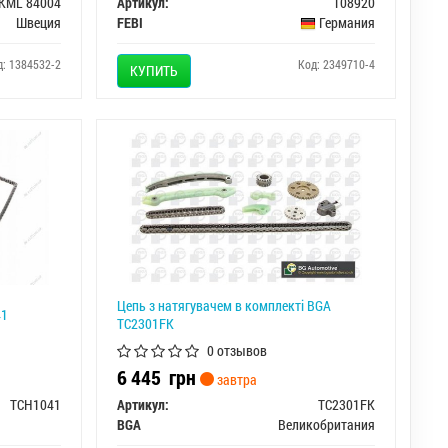
KML 84004
Артикул:
108920
Швеция
FEBI
Германия
д: 1384532-2
Код: 2349710-4
КУПИТЬ
Цепь з натягувачем в комплекті BGA
41
TC2301FK
0 отзывов
6 445
грн
завтра
TCH1041
Артикул:
TC2301FK
BGA
Великобритания