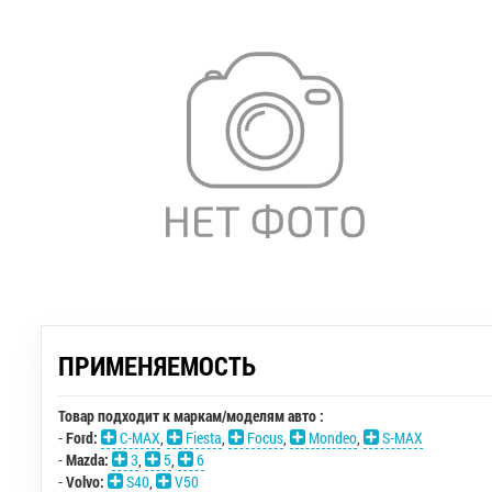
ПРИМЕНЯЕМОСТЬ
Товар подходит к маркам/моделям авто :
-
Ford:
C-MAX
,
Fiesta
,
Focus
,
Mondeo
,
S-MAX
-
Mazda:
3
,
5
,
6
-
Volvo:
S40
,
V50