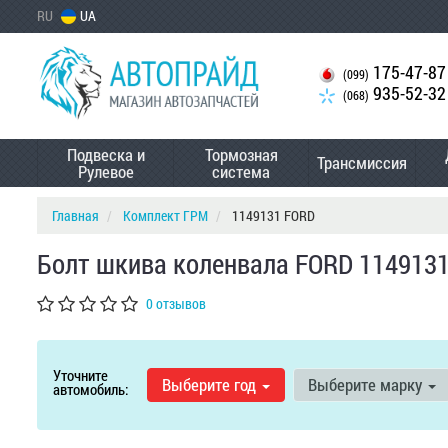
RU
UA
175-47-87
(099)
935-52-32
(068)
Подвеска и
Тормозная
Трансмиссия
Рулевое
система
Главная
Комплект ГРМ
1149131 FORD
Болт шкива коленвала FORD 114913
0 отзывов
Уточните
Выберите год
Выберите марку
автомобиль: