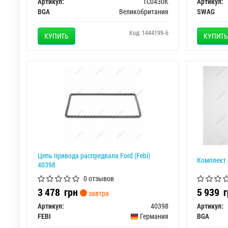
Артикул:
TC0430K
Артикул:
BGA
Великобритания
SWAG
Код: 1444199-6
КУПИТЬ
КУПИТЬ
Цепь привода распредвала Ford (Febi)
Комплект 
40398
0 отзывов
3 478
грн
5 939
г
завтра
Артикул:
40398
Артикул:
FEBI
Германия
BGA