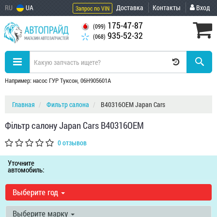
RU
UA
Доставка
Контакты
Вход
Запрос по VIN
175-47-87
(099)
935-52-32
(068)
Например: насос ГУР Туксон, 06H905601A
Главная
Фильтр салона
B40316OEM Japan Cars
Фільтр салону Japan Cars B40316OEM
0 отзывов
Уточните
автомобиль:
Выберите год
Выберите марку