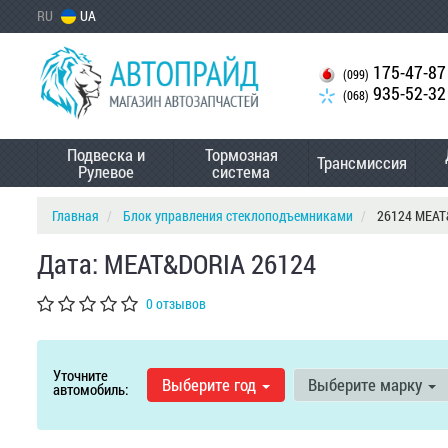
RU
UA
175-47-87
(099)
935-52-32
(068)
Подвеска и
Тормозная
Трансмиссия
Рулевое
система
Главная
Блок управления стеклоподъемниками
26124 MEAT
Дата: MEAT&DORIA 26124
0 отзывов
Уточните
Выберите год
Выберите марку
автомобиль: