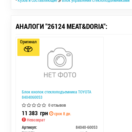
-
Кузов и Составляющие
Блок управления стеклоподъемниками
АНАЛОГИ "26124 MEAT&DORIA":
Оригинал
Блок кнопок стеклоподъемника TOYOTA
8404060053
0 отзывов
11 383
грн
срок 8 дн.
Невозврат
Артикул:
84040-60053