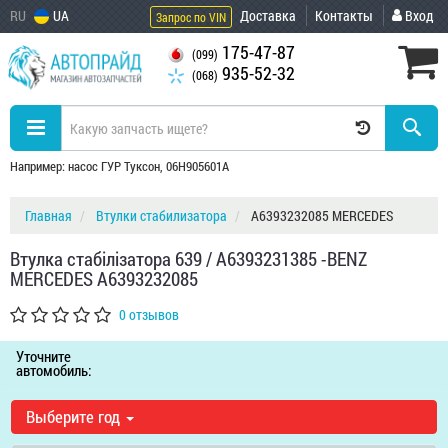
RU
UA
Доставка
Контакты
Вход
Запрос по VIN
175-47-87
(099)
935-52-32
(068)
Например: насос ГУР Туксон, 06H905601A
Главная
Втулки стабилизатора
A6393232085 MERCEDES
Втулка стабілізатора 639 / A6393231385 -BENZ
MERCEDES A6393232085
0 отзывов
Уточните
автомобиль:
Выберите год