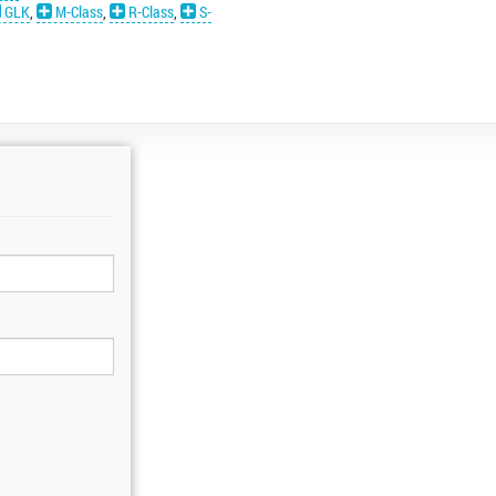
GLK
,
M-Class
,
R-Class
,
S-