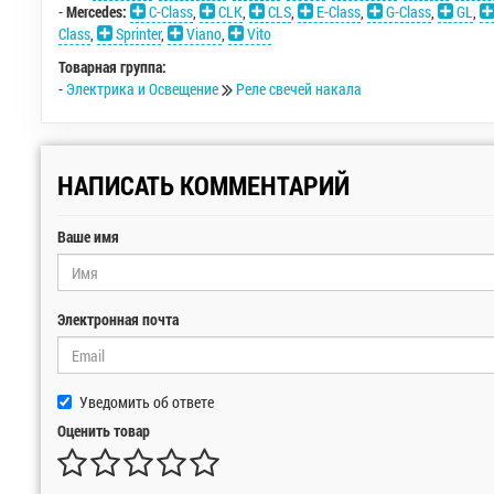
-
Mercedes:
C-Class
,
CLK
,
CLS
,
E-Class
,
G-Class
,
GL
,
Class
,
Sprinter
,
Viano
,
Vito
Товарная группа:
-
Электрика и Освещение
Реле свечей накала
НАПИСАТЬ КОММЕНТАРИЙ
Ваше имя
Электронная почта
Уведомить об ответе
Оценить товар