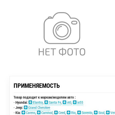
ПРИМЕНЯЕМОСТЬ
Товар подходит к маркам/моделям авто :
-
Hyundai:
Elantra
,
Santa Fe
,
i40
,
ix55
-
Jeep:
Grand Cherokee
-
Kia:
Carens
,
Carnival
,
Ceed
,
Rio
,
Sorento
,
Soul
,
Ve