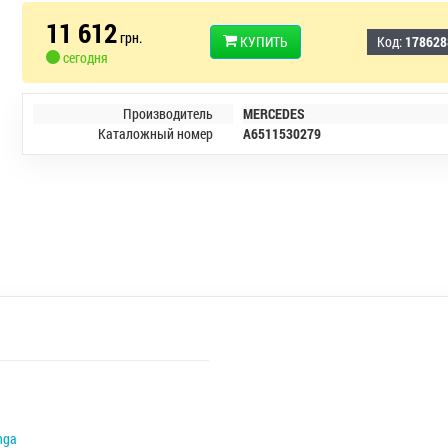
11 612
грн.
КУПИТЬ
Код:
178628
сегодня
Производитель
MERCEDES
Каталожный номер
A6511530279
nga