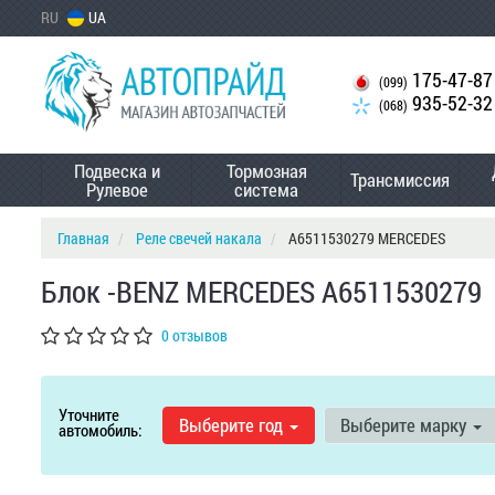
RU
UA
175-47-87
(099)
935-52-32
(068)
Подвеска и
Тормозная
Трансмиссия
Рулевое
система
Главная
Реле свечей накала
A6511530279 MERCEDES
Блок -BENZ MERCEDES A6511530279
0 отзывов
Уточните
Выберите год
Выберите марку
автомобиль: