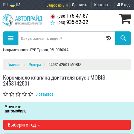
RU
UA
Доставка
Контакты
Вход
Запрос по VIN
175-47-87
(099)
935-52-32
(068)
Например: насос ГУР Туксон, 06H905601A
Главная
Рокера
2453142501 MOBIS
Коромысло клапана двигателя впуск MOBIS
2453142501
0 отзывов
Уточните
автомобиль:
Выберите год