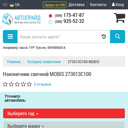
RU
UA
Доставка
Контакты
Вход
Запрос по VIN
175-47-87
(099)
935-52-32
(068)
Например: насос ГУР Туксон, 06H905601A
Главная
Катушка зажигания
273013C100 MOBIS
Наконечник свечной MOBIS 273013C100
0 отзывов
Уточните
автомобиль:
Выберите год
Выберите марку