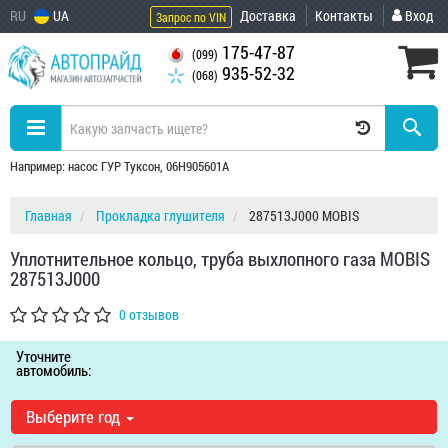
RU
UA
Доставка
Контакты
Вход
Запрос по VIN
175-47-87
(099)
935-52-32
(068)
Например: насос ГУР Туксон, 06H905601A
Главная
Прокладка глушителя
287513J000 MOBIS
Уплотнительное кольцо, труба выхлопного газа MOBIS
287513J000
0 отзывов
Уточните
автомобиль:
Выберите год