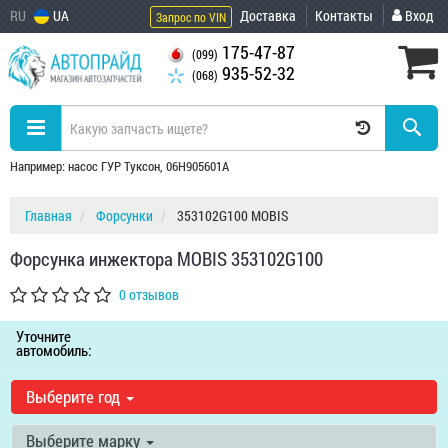
RU
UA
Доставка
Контакты
Вход
Запрос по VIN
175-47-87
(099)
935-52-32
(068)
Например: насос ГУР Туксон, 06H905601A
Главная
Форсунки
353102G100 MOBIS
Форсунка инжектора MOBIS 353102G100
0 отзывов
Уточните
автомобиль:
Выберите год
Выберите марку