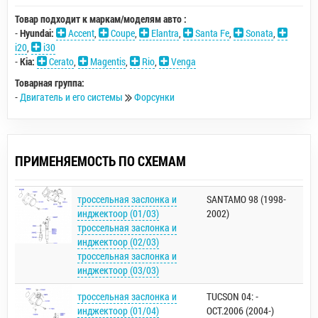
Товар подходит к маркам/моделям авто :
-
Hyundai:
Accent
,
Coupe
,
Elantra
,
Santa Fe
,
Sonata
,
i20
,
i30
-
Kia:
Cerato
,
Magentis
,
Rio
,
Venga
Товарная группа:
-
Двигатель и его системы
Форсунки
ПРИМЕНЯЕМОСТЬ ПО СХЕМАМ
троссельная заслонка и
SANTAMO 98 (1998-
инджектоор (01/03)
2002)
троссельная заслонка и
инджектоор (02/03)
троссельная заслонка и
инджектоор (03/03)
троссельная заслонка и
TUCSON 04: -
инджектоор (01/04)
OCT.2006 (2004-)