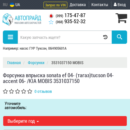
RU
UA
Доставка
Контакты
Вход
Запрос по VIN
175-47-87
(099)
935-52-32
(068)
Например: насос ГУР Туксон, 06H905601A
Главная
Форсунки
3531037150 MOBIS
Форсунка впрыска sonata ef 04- (тагаз)tucson 04-
accent 06- /KIA MOBIS 3531037150
0 отзывов
Уточните
автомобиль:
Выберите год