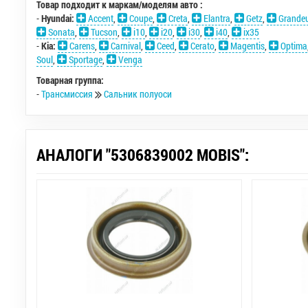
Товар подходит к маркам/моделям авто :
-
Hyundai:
Accent
,
Coupe
,
Creta
,
Elantra
,
Getz
,
Grandeu
Sonata
,
Tucson
,
i10
,
i20
,
i30
,
i40
,
ix35
-
Kia:
Carens
,
Carnival
,
Ceed
,
Cerato
,
Magentis
,
Optima
Soul
,
Sportage
,
Venga
Товарная группа:
-
Трансмиссия
Сальник полуоси
АНАЛОГИ "5306839002 MOBIS":