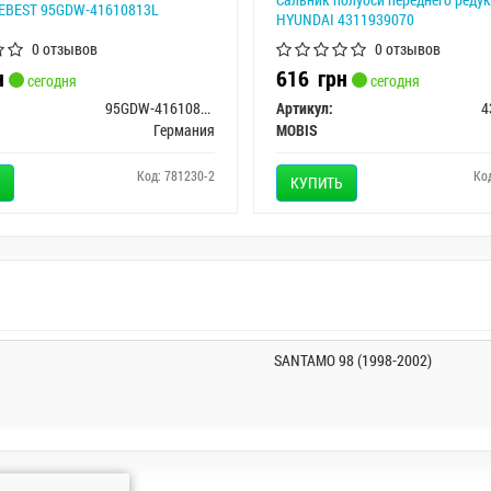
FEBEST 95GDW-41610813L
HYUNDAI 4311939070
0 отзывов
0 отзывов
н
616
грн
сегодня
сегодня
95GDW-41610813L
Артикул:
4
Германия
MOBIS
Код: 781230-2
Ко
КУПИТЬ
SANTAMO 98 (1998-2002)