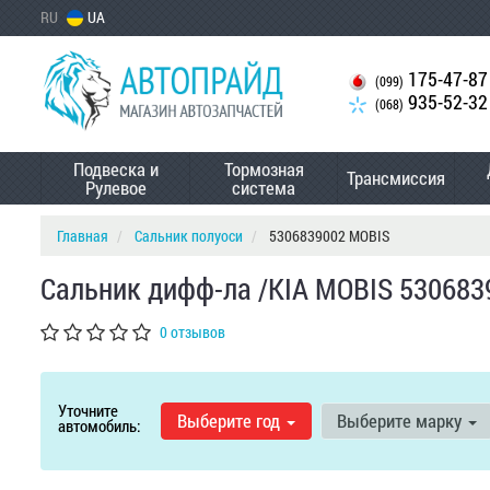
RU
UA
175-47-87
(099)
935-52-32
(068)
Подвеска и
Тормозная
Трансмиссия
Рулевое
система
Главная
Сальник полуоси
5306839002 MOBIS
Сальник дифф-ла /KIA MOBIS 530683
0 отзывов
Уточните
Выберите год
Выберите марку
автомобиль: