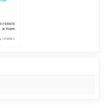
311939070
Корея
д: 1314838-2