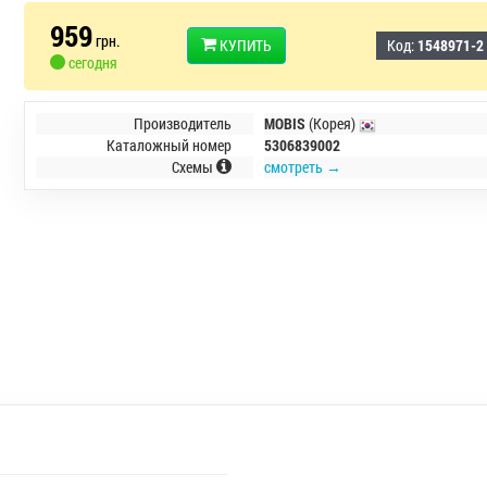
959
грн.
КУПИТЬ
Код:
1548971-2
сегодня
Производитель
MOBIS
(Корея)
Каталожный номер
5306839002
Схемы
смотреть →