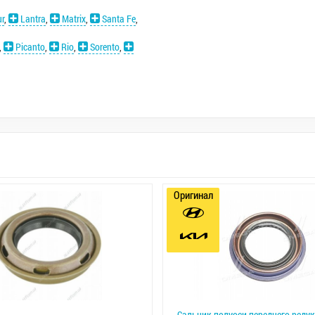
r
,
Lantra
,
Matrix
,
Santa Fe
,
,
Picanto
,
Rio
,
Sorento
,
Оригинал
Сальник полуоси переднего реду