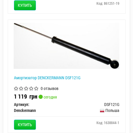
Код: 861251-19
КУПИТЬ
Амортизатор DENCKERMANN DSF121G
0 отзывов
1 119
грн
сегодня
Артикул:
DSF121G
Denckermann
Польша
Код: 1638844-1
КУПИТЬ