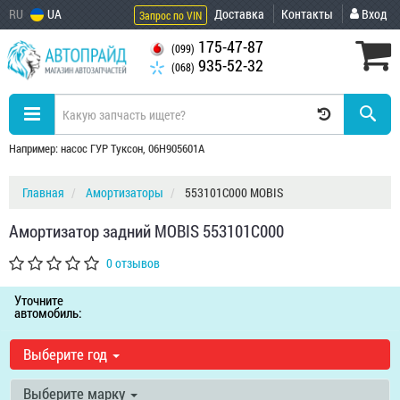
RU
UA
Доставка
Контакты
Вход
Запрос по VIN
175-47-87
(099)
935-52-32
(068)
Например: насос ГУР Туксон, 06H905601A
Главная
Амортизаторы
553101C000 MOBIS
Амортизатор задний MOBIS 553101C000
0 отзывов
Уточните
автомобиль:
Выберите год
Выберите марку