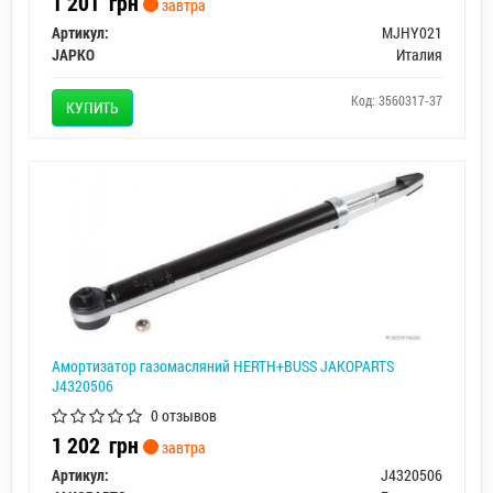
1 201
грн
завтра
Артикул:
MJHY021
JAPKO
Италия
Код: 3560317-37
КУПИТЬ
Амортизатор газомасляний HERTH+BUSS JAKOPARTS
J4320506
0 отзывов
1 202
грн
завтра
Артикул:
J4320506