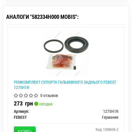
АНАЛОГИ "582334H000 MOBIS":
РЕМКОМПЛЕКТ СУПОРТА ГАЛЬМІВНОГО ЗАДНЬОГО FEBEST
1275H1R
0 отзывов
273
грн
сегодня
Артикул:
1275H1R
FEBEST
Германия
Код: 1308636-2
КУПИТЬ