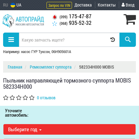
RU
UA
Доставка
Контакты
Вход
Запрос по VIN
175-47-87
(099)
935-52-32
(068)
Например: насос ГУР Туксон, 06H905601A
Главная
Ремкомплект суппорта
582334H000 MOBIS
Пыльник направляющей тормозного суппорта MOBIS
582334H000
0 отзывов
Уточните
автомобиль:
Выберите год