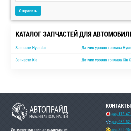
Отправить
КАТАЛОГ ЗАПЧАСТЕЙ ДЛЯ АВТОМОБИЛ
Запчасти Hyundai
Датчик уровня топлива Hyund
Запчасти Kia
Датчик уровня топлива Kia C
КОНТАКТЫ
175-47
(099)
935-52
(068)
Интернет-магазин автозапчастей
322-96
(063)