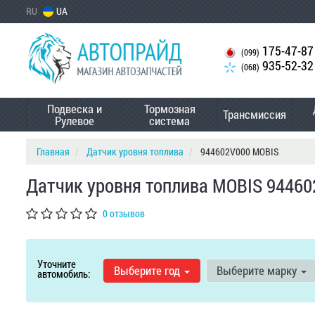
RU
UA
175-47-87
(099)
935-52-32
(068)
Подвеска и
Тормозная
Трансмиссия
Рулевое
система
Главная
Датчик уровня топлива
944602V000 MOBIS
Датчик уровня топлива MOBIS 9446
0 отзывов
Уточните
Выберите год
Выберите марку
автомобиль: