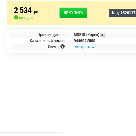
2 534
грн.
КУПИТЬ
Код:
1826117
сегодня
Производитель
MOBIS
(Корея)
Каталожный номер
944602V000
Схемы
смотреть →