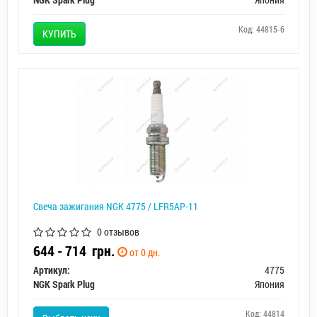
Код: 44815-6
КУПИТЬ
Свеча зажигания NGK 4775 / LFR5AP-11
0 отзывов
644 - 714
грн.
от 0 дн.
Артикул:
4775
NGK Spark Plug
Япония
Код: 44814