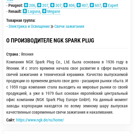
-
Peugeot:
206
,
207
,
307
,
406
,
407
,
607
,
Expert
-
Renault:
Laguna
,
Megane
Товарная группа:
-
Электрика и Освещение
Свечи зажигания
О ПРОИЗВОДИТЕЛЕ NGK SPARK PLUG
Страна :
Япония
Компания NGK Spark Plug Co., Ltd. была основана в 1936 году в
Японии. И с этого времени начала свое развитие в сфере выпуска
свечей зажигания и технической керамики. Качество выпускаемой
продукции со временем делало свое дело - расширяя рынки сбыта. И
с 1959 года компания стала выходить на мировые рынки со своей
продукцией, а уже в 1979 был основан европейский центральный
офис компании (NGK Spark Plug Europe GmbH). На данный момент
заводы корпорации находятся по всему земному шару выпуская
качественные современные свечи зажигания и накаливания.
Сайт:
https://www.ngk.de/ru/home/