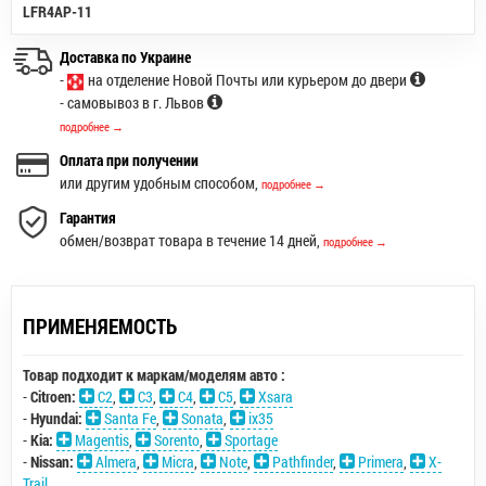
LFR4AP-11
Доставка по Украине
-
на отделение Новой Почты или курьером до двери
- самовывоз в г. Львов
подробнее →
Оплата при получении
или другим удобным способом,
подробнее →
Гарантия
обмен/возврат товара в течение 14 дней,
подробнее →
ПРИМЕНЯЕМОСТЬ
Товар подходит к маркам/моделям авто :
-
Citroen:
C2
,
C3
,
C4
,
C5
,
Xsara
-
Hyundai:
Santa Fe
,
Sonata
,
ix35
-
Kia:
Magentis
,
Sorento
,
Sportage
-
Nissan:
Almera
,
Micra
,
Note
,
Pathfinder
,
Primera
,
X-
Trail