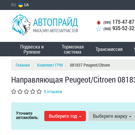
RU
UA
175-47-87
(099)
935-52-32
(068)
Подвеска и
Тормозная
Трансмиссия
Рулевое
система
Главная
Комплект ГРМ
081837 Peugeot/Citroen
Направляющая Peugeot/Citroen 0818
0 отзывов
Уточните
Выберите год
Выберите марку
автомобиль: