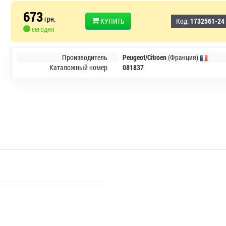
673
грн.
КУПИТЬ
Код:
1732561-24
сегодня
Производитель
Peugeot/Citroen
(Франция)
Каталожный номер
081837