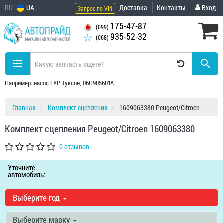
RU
UA
Доставка
Контакты
Вход
Запрос по VIN
175-47-87
(099)
935-52-32
(068)
Например: насос ГУР Туксон, 06H905601A
Главная
Комплект сцепления
1609063380 Peugeot/Citroen
Комплект сцепления Peugeot/Citroen 1609063380
0 отзывов
Уточните
автомобиль:
Выберите год
Выберите марку