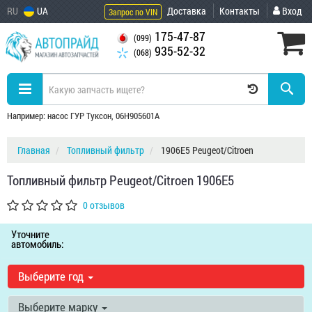
RU
UA
Доставка
Контакты
Вход
Запрос по VIN
175-47-87
(099)
935-52-32
(068)
Например: насос ГУР Туксон, 06H905601A
Главная
Топливный фильтр
1906E5 Peugeot/Citroen
Топливный фильтр Peugeot/Citroen 1906E5
0 отзывов
Уточните
автомобиль:
Выберите год
Выберите марку