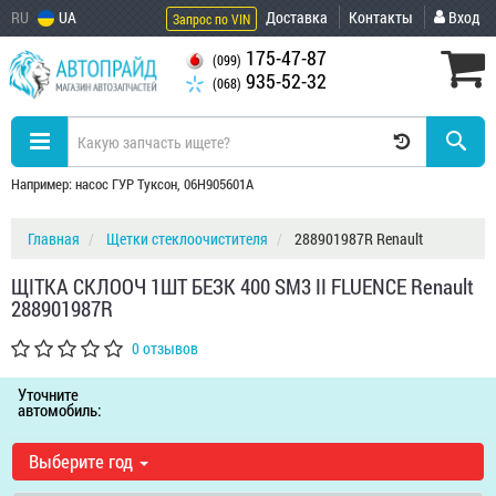
RU
UA
Доставка
Контакты
Вход
Запрос по VIN
175-47-87
(099)
935-52-32
(068)
Например: насос ГУР Туксон, 06H905601A
Главная
Щетки стеклоочистителя
288901987R Renault
ЩІТКА СКЛООЧ 1ШТ БЕЗК 400 SM3 II FLUENCE Renault
288901987R
0 отзывов
Уточните
автомобиль:
Выберите год