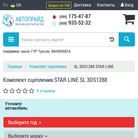
RU
UA
Доставка
Контакты
Вход
Запрос по VIN
175-47-87
(099)
935-52-32
(068)
Например: насос ГУР Туксон, 06H905601A
Главная
Комплект сцепления
SL 3DS1288 STAR LINE
Комплект сцепления STAR LINE SL 3DS1288
0 отзывов
Уточните
автомобиль:
Выберите год
Выберите марку