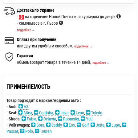
Доставка по Украине
-
на отделение Новой Почты или курьером до двери
- самовывоз в г. Львов
подробнее →
Оплата при получении
или другим удобным способом,
подробнее →
Гарантия
обмен/возврат товара в течение 14 дней,
подробнее →
ПРИМЕНЯЕМОСТЬ
Товар подходит к маркам/моделям авто :
-
Audi:
A3
-
Seat:
Altea
,
Cordoba
,
Ibiza
,
Leon
,
Toledo
-
Skoda:
Fabia
,
Octavia
,
Roomster
,
Yeti
-
Volkswagen:
Bora
,
Caddy
,
Eos
,
Golf
,
Jetta
,
Lupo
,
Passat
,
Polo
,
Touran